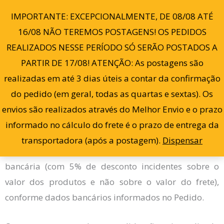
Ir
0
IMPORTANTE: EXCEPCIONALMENTE, DE 08/08 ATÉ
para
16/08 NÃO TEREMOS POSTAGENS! OS PEDIDOS
o
REALIZADOS NESSE PERÍODO SÓ SERÃO POSTADOS A
conteúdo
PARTIR DE 17/08! ATENÇÃO: As postagens são
Formas de Pagamento
realizadas em até 3 dias úteis a contar da confirmação
Os pagamentos somente poderão ser realizados, com
do pedido (em geral, todas as quartas e sextas). Os
toda segurança, por cartão de crédito (com
envios são realizados através do Melhor Envio e o prazo
possibilidade de parcelamento em até 12X com juros,
informado no cálculo do frete é o prazo de entrega da
conforme informado pela operadora), através do
transportadora (após a postagem).
Dispensar
Mercado Pago, ou por meio de PIX ou transferência
bancária (com 5% de desconto incidentes sobre o
valor dos produtos e não sobre o valor do frete),
conforme dados bancários informados no Pedido.