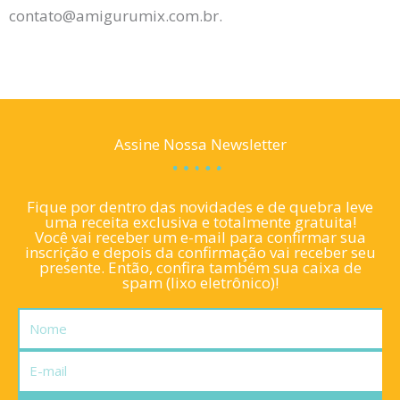
contato@amigurumix.com.br.
Assine Nossa Newsletter
Fique por dentro das novidades e de quebra leve
uma receita exclusiva e totalmente gratuita!
Você vai receber um e-mail para confirmar sua
inscrição e depois da confirmação vai receber seu
presente. Então, confira também sua caixa de
spam (lixo eletrônico)!
Nome
E-
mail