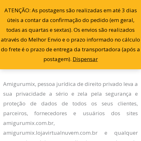
Ir
0
ATENÇÃO: As postagens são realizadas em até 3 dias
para
úteis a contar da confirmação do pedido (em geral,
o
todas as quartas e sextas). Os envios são realizados
conteúdo
através do Melhor Envio e o prazo informado no cálculo
Política de Privacidade
do frete é o prazo de entrega da transportadora (após a
POLÍTICA DE PRIVACIDADE – Amigurumix (versão
postagem).
Dispensar
12/04/22)
Amigurumix, pessoa jurídica de direito privado leva a
sua privacidade a sério e zela pela segurança e
proteção de dados de todos os seus clientes,
parceiros, fornecedores e usuários dos sites
amigurumix.com.br,
amigurumix.lojavirtualnuvem.com.br e qualquer