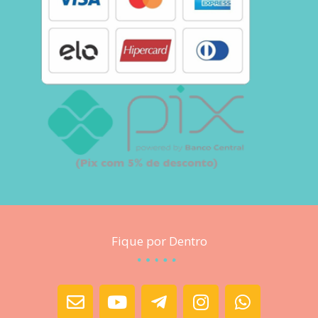
Fique por Dentro
E
Y
T
I
W
n
o
e
n
h