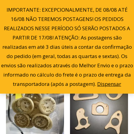
Cl
Ir
po
0
IMPORTANTE: EXCEPCIONALMENTE, DE 08/08 ATÉ
ma
para
re
16/08 NÃO TEREMOS POSTAGENS! OS PEDIDOS
o
REALIZADOS NESSE PERÍODO SÓ SERÃO POSTADOS A
conteúdo
PARTIR DE 17/08! ATENÇÃO: As postagens são
Filter
Mostrando todos os 4 resultados
realizadas em até 3 dias úteis a contar da confirmação
do pedido (em geral, todas as quartas e sextas). Os
envios são realizados através do Melhor Envio e o prazo
informado no cálculo do frete é o prazo de entrega da
Este
transportadora (após a postagem).
Dispensar
prod
tem
vária
varia
As