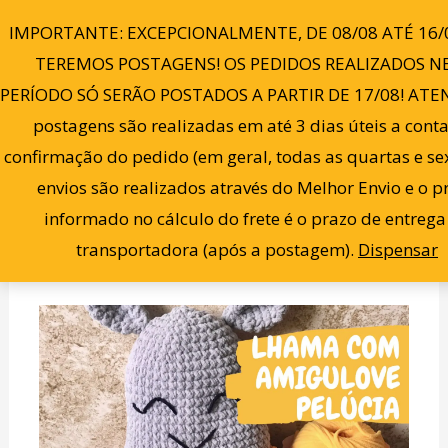
Ir
0
IMPORTANTE: EXCEPCIONALMENTE, DE 08/08 ATÉ 16/
para
TEREMOS POSTAGENS! OS PEDIDOS REALIZADOS N
o
PERÍODO SÓ SERÃO POSTADOS A PARTIR DE 17/08! ATE
conteúdo
Passo a Passo de Amigurumi:
postagens são realizadas em até 3 dias úteis a cont
confirmação do pedido (em geral, todas as quartas e sex
Almofadinha Lhama
envios são realizados através do Melhor Envio e o p
Categorias:
Cursos Gratuitos
informado no cálculo do frete é o prazo de entrega
Lista de desejos
Compartilhar
transportadora (após a postagem).
Dispensar