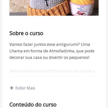
Sobre o curso
Vamos fazer juntos esse amigurumi? Uma
Lhama em forma de Almofadinha, que pode
decorar sua casa ou divertir os pequenos!
Nesta vídeo aula você terá acesso ao passo a
passo completo para fazer sua Almofadinha
de Lhama, com muitas dicas e pulos do gato!
Exibir Mais
Então, espero que aproveite bastante!
Conteúdo do curso
Aproveite para conhecer a Lojinha