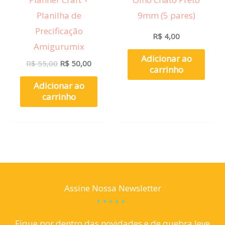
Planilha de
9mm (5 pares)
Precificação
R$
4,00
Amigurumix
Adicionar ao
R$
55,00
R$
50,00
carrinho
Adicionar ao
carrinho
Assine Nossa Newsletter
Fique por dentro das novidades e de quebra leve