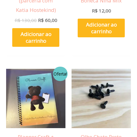
(parceria com
Boneca Nina Mix
Katia Hostekind)
R$
12,00
R$
130,00
R$
60,00
Adicionar ao
carrinho
Adicionar ao
carrinho
O
O
Oferta!
preço
preço
original
atual
era:
é:
R$ 55,00.
R$ 50,00.
Planner Craft +
Olho Chato Preto