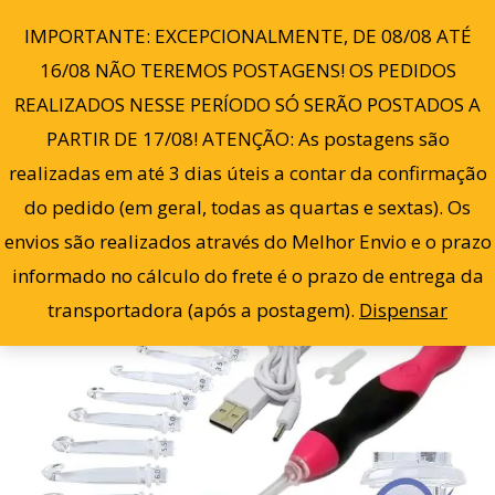
Ir
0
IMPORTANTE: EXCEPCIONALMENTE, DE 08/08 ATÉ
para
16/08 NÃO TEREMOS POSTAGENS! OS PEDIDOS
o
REALIZADOS NESSE PERÍODO SÓ SERÃO POSTADOS A
conteúdo
PARTIR DE 17/08! ATENÇÃO: As postagens são
O
O
Oferta!
realizadas em até 3 dias úteis a contar da confirmação
preço
preço
do pedido (em geral, todas as quartas e sextas). Os
envios são realizados através do Melhor Envio e o prazo
original
atual
informado no cálculo do frete é o prazo de entrega da
era:
é:
transportadora (após a postagem).
Dispensar
R$ 150,00.
R$ 57,00.