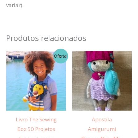
variar).
Produtos relacionados
O
O
Oferta!
preço
preço
original
atual
era:
é:
R$ 130,00.
R$ 60,00.
Livro The Sewing
Apostila
Box 50 Projetos
Amigurumi