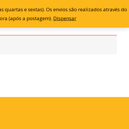
 quartas e sextas). Os envios são realizados através do
Blog
Contato
Minha conta
0
dora (após a postagem).
Dispensar