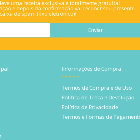
eve uma receita exclusiva e totalmente gratuita!
ição e depois da confirmação vai receber seu presente.
aixa de spam (lixo eletrônico)!
Enviar
ipal
Informações de Compra
Termos de Compra e de Uso
Política de Troca e Devolução
Política de Privacidade
Termos e Formas de Pagament
a