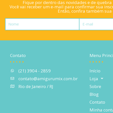
Fique por dentro das novidades e de quebra l
Você vai receber um e-mail para confirmar sua inscr
Então, confira também sua c
Nome
E-
mail
Contato
Menu Princ
(21) 3904 - 2859
Início
contato@amigurumix.com.br
Loja
Rio de Janeiro / RJ
Sobre
Blog
Contato
Minha cont