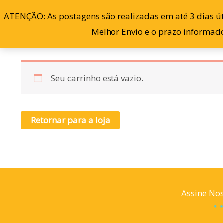
Ir
ATENÇÃO: As postagens são realizadas em até 3 dias úte
para
Melhor Envio e o prazo informado
o
conteúdo
Seu carrinho está vazio.
Retornar para a loja
Assine Nos