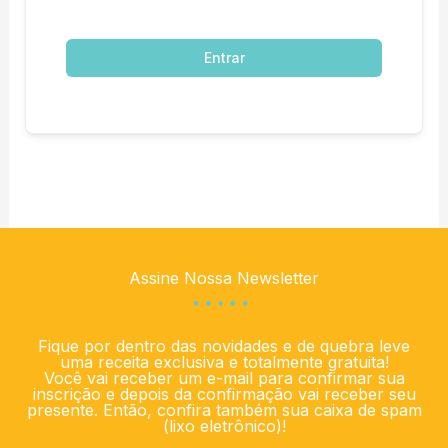
Entrar
Assine Nossa Newsletter
Fique por dentro das novidades e de quebra leve
uma receita exclusiva e totalmente gratuita!
Você vai receber um e-mail para confirmar sua
inscrição e depois da confirmação vai receber seu
presente. Então, confira também sua caixa de spam
(lixo eletrônico)!