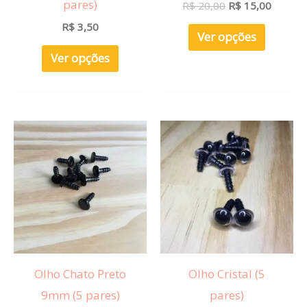
pares)
R$
20,00
R$
15,00
na
na
R$
3,50
página
página
Ver opções
do
do
Ver opções
produto
produt
Faixa
Este
de
produt
preço:
R$ 3,50
tem
através
R$ 4,00
várias
variante
As
opções
Olho Chato Preto
Olho Cristal (5
podem
9mm (5 pares)
pares)
ser