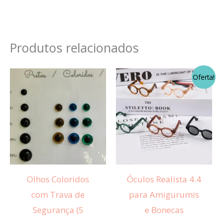
Produtos relacionados
O
O
Este
Este
Oferta!
preço
preço
produto
produt
original
atual
era:
é:
tem
tem
R$ 20,00.
R$ 15,0
várias
várias
variantes.
variante
As
As
opções
opções
Olhos Coloridos
Óculos Realista 4.4
podem
podem
com Trava de
para Amigurumis
ser
ser
Segurança (5
e Bonecas
escolhidas
escolhi