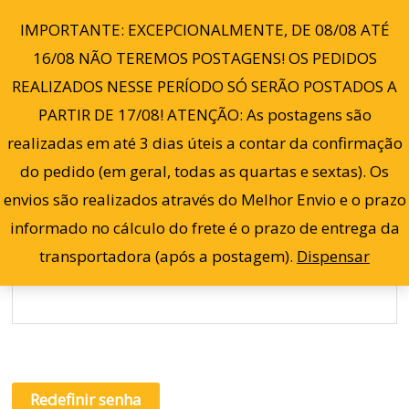
Ir
0
IMPORTANTE: EXCEPCIONALMENTE, DE 08/08 ATÉ
para
16/08 NÃO TEREMOS POSTAGENS! OS PEDIDOS
o
REALIZADOS NESSE PERÍODO SÓ SERÃO POSTADOS A
conteúdo
PARTIR DE 17/08! ATENÇÃO: As postagens são
Perdeu sua senha? Digite seu nome de usuário ou
Obrigatório
realizadas em até 3 dias úteis a contar da confirmação
endereço de e-mail. Você receberá um link por e-mail
do pedido (em geral, todas as quartas e sextas). Os
para criar uma nova senha.
envios são realizados através do Melhor Envio e o prazo
informado no cálculo do frete é o prazo de entrega da
Nome de usuário ou e-mail
*
transportadora (após a postagem).
Dispensar
Redefinir senha