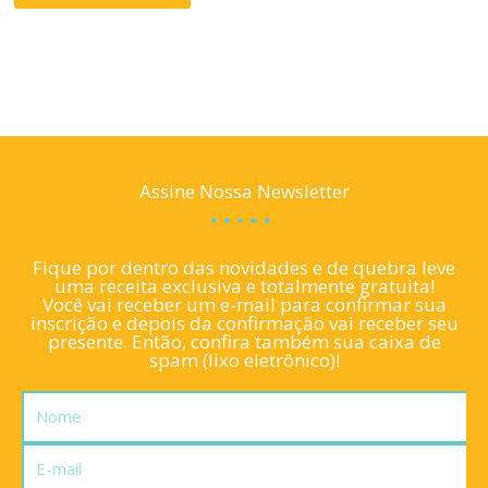
Assine Nossa Newsletter
Fique por dentro das novidades e de quebra leve
uma receita exclusiva e totalmente gratuita!
Você vai receber um e-mail para confirmar sua
inscrição e depois da confirmação vai receber seu
presente. Então, confira também sua caixa de
spam (lixo eletrônico)!
Nome
E-