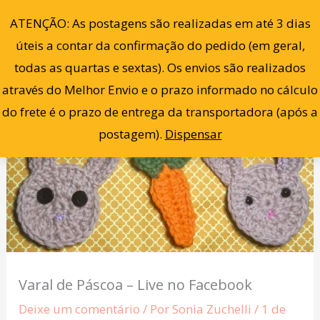
Ir
P
0
ATENÇÃO: As postagens são realizadas em até 3 dias
para
e
úteis a contar da confirmação do pedido (em geral,
o
s
todas as quartas e sextas). Os envios são realizados
conteúdo
q
através do Melhor Envio e o prazo informado no cálculo
u
do frete é o prazo de entrega da transportadora (após a
i
postagem).
Dispensar
s
a
r
Varal de Páscoa – Live no Facebook
Deixe um comentário
/ Por
Sonia Zuchelli
/
1 de