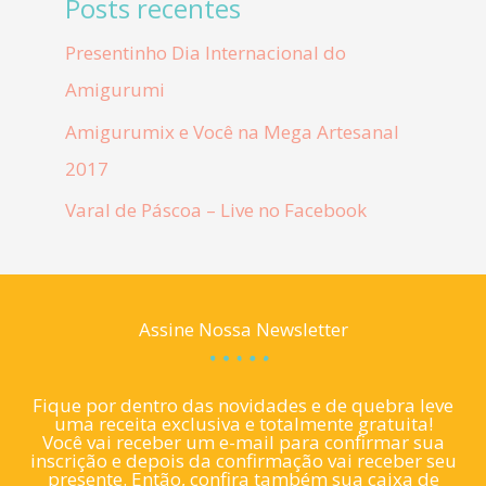
Posts recentes
Presentinho Dia Internacional do
Amigurumi
Amigurumix e Você na Mega Artesanal
2017
Varal de Páscoa – Live no Facebook
Assine Nossa Newsletter
Fique por dentro das novidades e de quebra leve
uma receita exclusiva e totalmente gratuita!
Você vai receber um e-mail para confirmar sua
inscrição e depois da confirmação vai receber seu
presente. Então, confira também sua caixa de