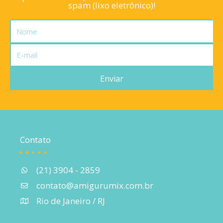
spam (lixo eletrônico)!
Nome
E-
mail
Enviar
Contato
(21) 3904 - 2859
contato@amigurumix.com.br
Rio de Janeiro / RJ