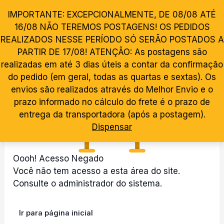
Ir
P
IMPORTANTE: EXCEPCIONALMENTE, DE 08/08 ATÉ
0
para
e
16/08 NÃO TEREMOS POSTAGENS! OS PEDIDOS
o
REALIZADOS NESSE PERÍODO SÓ SERÃO POSTADOS A
s
conteúdo
PARTIR DE 17/08! ATENÇÃO: As postagens são
q
realizadas em até 3 dias úteis a contar da confirmação
u
do pedido (em geral, todas as quartas e sextas). Os
Cadastro de alunos
envios são realizados através do Melhor Envio e o
i
prazo informado no cálculo do frete é o prazo de
s
entrega da transportadora (após a postagem).
a
Dispensar
r
Oooh! Acesso Negado
Você não tem acesso a esta área do site.
Consulte o administrador do sistema.
Ir para página inicial