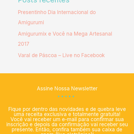
Presentinho Dia Internacional do
Amigurumi
Amigurumix e Você na Mega Artesanal
2017
Varal de Páscoa – Live no Facebook
Assine Nossa Newsletter
Fique por dentro das novidades e de quebra leve
uma receita exclusiva e totalmente gratuita!
Você vai receber um e-mail para confirmar sua
inscrição e depois da confirmação vai receber seu
presente. Então, confira também sua caixa de