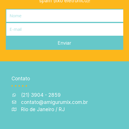
spam (lixo eletrônico)!
Nome
E-
mail
Enviar
Contato
(21) 3904 - 2859
contato@amigurumix.com.br
Rio de Janeiro / RJ