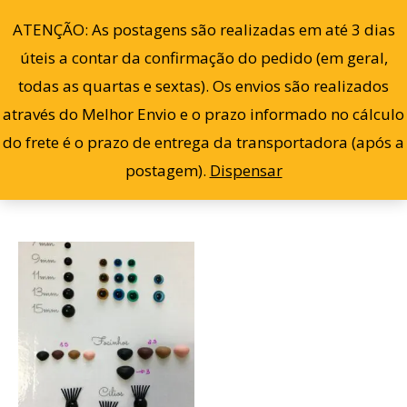
Ir
0
ATENÇÃO: As postagens são realizadas em até 3 dias
para
úteis a contar da confirmação do pedido (em geral,
o
todas as quartas e sextas). Os envios são realizados
conteúdo
através do Melhor Envio e o prazo informado no cálculo
Filter
Exibindo um único resultado
do frete é o prazo de entrega da transportadora (após a
postagem).
Dispensar
Faixa
Este
de
produto
preço:
R$ 2,00
tem
através
R$ 3,00
várias
variantes.
As