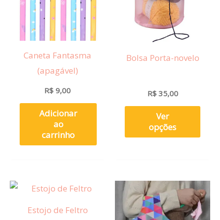
varia
As
opçõ
Caneta Fantasma
Bolsa Porta-novelo
pod
(apagável)
ser
esco
R$
9,00
R$
35,00
na
Adicionar
Ver
pági
ao
opções
do
carrinho
prod
Este
prod
Estojo de Feltro
tem