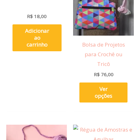
vária
R$
18,00
varia
As
Adicionar
opçõ
ao
carrinho
Bolsa de Projetos
pod
para Crochê ou
ser
Tricô
esco
R$
76,00
na
pági
Ver
do
opções
prod