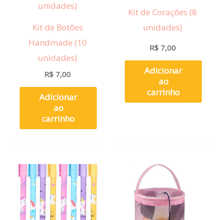
Kit de Corações (8
Kit de Botões
unidades)
Handmade (10
R$
7,00
unidades)
Adicionar
R$
7,00
ao
carrinho
Adicionar
ao
carrinho
Este
prod
tem
vária