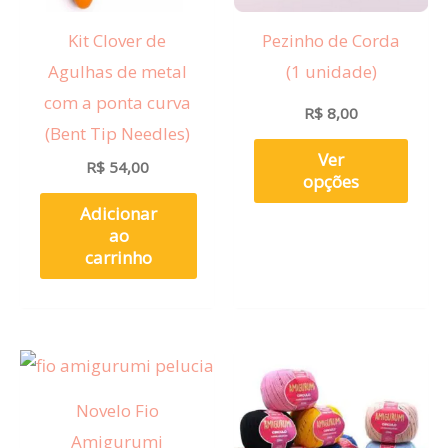
opçõ
Kit Clover de
Pezinho de Corda
pod
Agulhas de metal
(1 unidade)
ser
com a ponta curva
esco
R$
8,00
(Bent Tip Needles)
na
Ver
R$
54,00
pági
opções
do
Adicionar
prod
ao
carrinho
Este
Este
produto
prod
Novelo Fio
tem
tem
Amigurumi