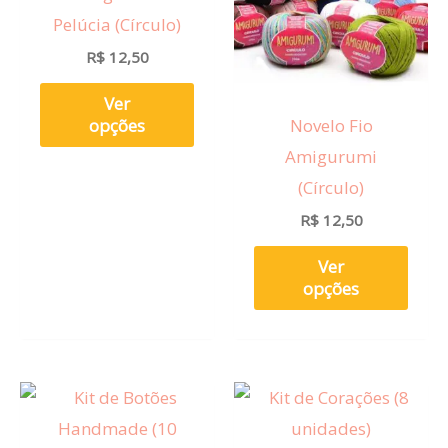
várias
vária
Pelúcia (Círculo)
variantes.
varia
R$
12,50
As
As
opções
opçõ
Ver
Novelo Fio
opções
podem
pod
Amigurumi
ser
ser
(Círculo)
escolhidas
esco
R$
12,50
na
na
página
pági
Ver
do
do
opções
produto
prod