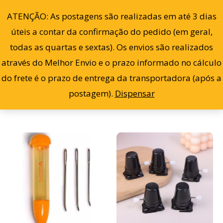
Cl
Ir
po
0
ATENÇÃO: As postagens são realizadas em até 3 dias
ma
para
re
úteis a contar da confirmação do pedido (em geral,
o
todas as quartas e sextas). Os envios são realizados
conteúdo
através do Melhor Envio e o prazo informado no cálculo
Filter
Exibindo 1–12 de 51 resultados
do frete é o prazo de entrega da transportadora (após a
postagem).
Dispensar
Este
prod
tem
vária
varia
As