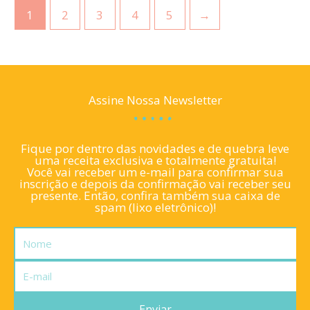
1
2
3
4
5
→
Assine Nossa Newsletter
Fique por dentro das novidades e de quebra leve
uma receita exclusiva e totalmente gratuita!
Você vai receber um e-mail para confirmar sua
inscrição e depois da confirmação vai receber seu
presente. Então, confira também sua caixa de
spam (lixo eletrônico)!
Nome
E-
mail
Enviar