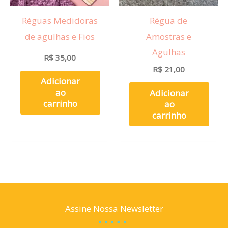
Réguas Medidoras
Régua de
de agulhas e Fios
Amostras e
Agulhas
R$
35,00
R$
21,00
Adicionar
ao
Adicionar
carrinho
ao
carrinho
Assine Nossa Newsletter