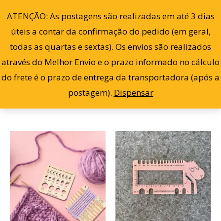
Cl
Ir
po
0
ATENÇÃO: As postagens são realizadas em até 3 dias
ma
para
re
úteis a contar da confirmação do pedido (em geral,
o
todas as quartas e sextas). Os envios são realizados
conteúdo
através do Melhor Envio e o prazo informado no cálculo
Filter
Mostrando todos os 2 resultados
do frete é o prazo de entrega da transportadora (após a
postagem).
Dispensar