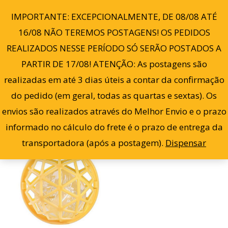
Ir
0
IMPORTANTE: EXCEPCIONALMENTE, DE 08/08 ATÉ
para
16/08 NÃO TEREMOS POSTAGENS! OS PEDIDOS
o
REALIZADOS NESSE PERÍODO SÓ SERÃO POSTADOS A
conteúdo
PARTIR DE 17/08! ATENÇÃO: As postagens são
Filter
Exibindo um único resultado
realizadas em até 3 dias úteis a contar da confirmação
do pedido (em geral, todas as quartas e sextas). Os
envios são realizados através do Melhor Envio e o prazo
informado no cálculo do frete é o prazo de entrega da
transportadora (após a postagem).
Dispensar