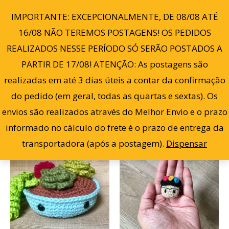
Cl
Ir
po
0
IMPORTANTE: EXCEPCIONALMENTE, DE 08/08 ATÉ
ma
para
re
16/08 NÃO TEREMOS POSTAGENS! OS PEDIDOS
o
REALIZADOS NESSE PERÍODO SÓ SERÃO POSTADOS A
conteúdo
PARTIR DE 17/08! ATENÇÃO: As postagens são
Filter
Mostrando todos os 2 resultados
realizadas em até 3 dias úteis a contar da confirmação
do pedido (em geral, todas as quartas e sextas). Os
envios são realizados através do Melhor Envio e o prazo
informado no cálculo do frete é o prazo de entrega da
transportadora (após a postagem).
Dispensar