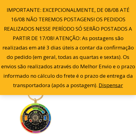
Ir
0
IMPORTANTE: EXCEPCIONALMENTE, DE 08/08 ATÉ
para
16/08 NÃO TEREMOS POSTAGENS! OS PEDIDOS
o
REALIZADOS NESSE PERÍODO SÓ SERÃO POSTADOS A
conteúdo
PARTIR DE 17/08! ATENÇÃO: As postagens são
Filter
Exibindo um único resultado
realizadas em até 3 dias úteis a contar da confirmação
do pedido (em geral, todas as quartas e sextas). Os
envios são realizados através do Melhor Envio e o prazo
informado no cálculo do frete é o prazo de entrega da
transportadora (após a postagem).
Dispensar