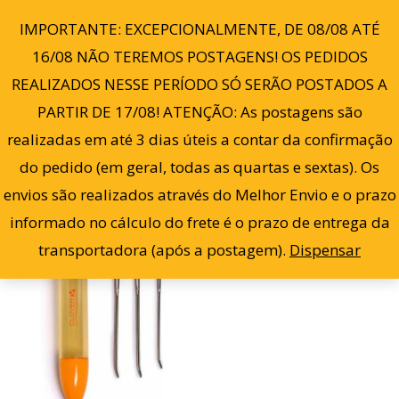
Ir
0
IMPORTANTE: EXCEPCIONALMENTE, DE 08/08 ATÉ
para
16/08 NÃO TEREMOS POSTAGENS! OS PEDIDOS
o
REALIZADOS NESSE PERÍODO SÓ SERÃO POSTADOS A
conteúdo
PARTIR DE 17/08! ATENÇÃO: As postagens são
Filter
Exibindo um único resultado
realizadas em até 3 dias úteis a contar da confirmação
do pedido (em geral, todas as quartas e sextas). Os
envios são realizados através do Melhor Envio e o prazo
informado no cálculo do frete é o prazo de entrega da
transportadora (após a postagem).
Dispensar