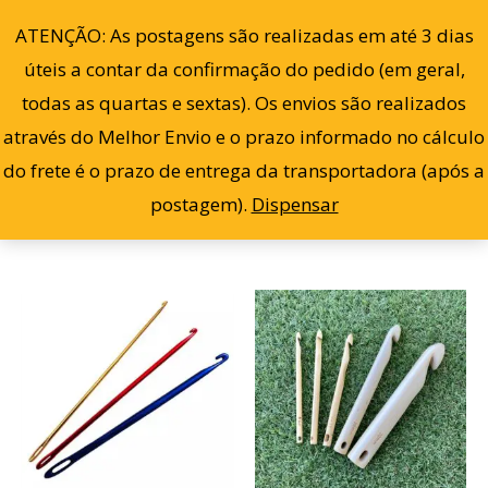
Cl
Ir
po
0
ATENÇÃO: As postagens são realizadas em até 3 dias
ma
para
re
úteis a contar da confirmação do pedido (em geral,
o
todas as quartas e sextas). Os envios são realizados
conteúdo
através do Melhor Envio e o prazo informado no cálculo
Filter
Mostrando todos os 2 resultados
do frete é o prazo de entrega da transportadora (após a
postagem).
Dispensar
Faixa
Este
de
prod
preço:
R$ 20
tem
atravé
R$ 75
vária
varia
As