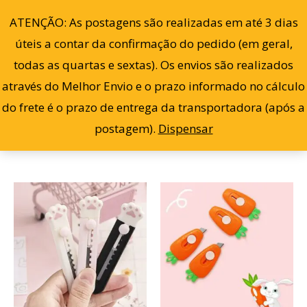
Cl
Ir
po
0
ATENÇÃO: As postagens são realizadas em até 3 dias
ma
para
re
úteis a contar da confirmação do pedido (em geral,
o
todas as quartas e sextas). Os envios são realizados
conteúdo
através do Melhor Envio e o prazo informado no cálculo
Filter
Mostrando todos os 4 resultados
do frete é o prazo de entrega da transportadora (após a
postagem).
Dispensar
Este
produto
tem
várias
variantes.
As