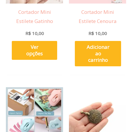
opções
Cortador Mini
Cortador Mini
podem
Estilete Gatinho
Estilete Cenoura
ser
escolhidas
R$
10,00
R$
10,00
na
Ver
Adicionar
página
opções
ao
carrinho
do
produto
Este
produto
tem
várias
variantes.