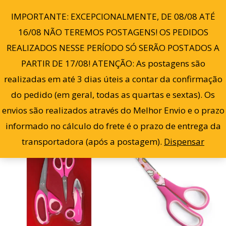
Cl
Ir
po
0
IMPORTANTE: EXCEPCIONALMENTE, DE 08/08 ATÉ
ma
para
re
16/08 NÃO TEREMOS POSTAGENS! OS PEDIDOS
o
REALIZADOS NESSE PERÍODO SÓ SERÃO POSTADOS A
conteúdo
PARTIR DE 17/08! ATENÇÃO: As postagens são
Filter
Mostrando todos os 4 resultados
realizadas em até 3 dias úteis a contar da confirmação
do pedido (em geral, todas as quartas e sextas). Os
envios são realizados através do Melhor Envio e o prazo
informado no cálculo do frete é o prazo de entrega da
transportadora (após a postagem).
Dispensar