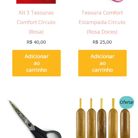
Kit 3 Tesouras
Tesoura Comfort
Comfort Círculo
Estampada Círculo
(Rosa)
(Rosa Doces)
R$
40,00
R$
25,00
Adicionar
Adicionar
ao
ao
carrinho
carrinho
Faixa
Este
Oferta!
de
prod
preço:
R$ 10
tem
atravé
R$ 40
vária