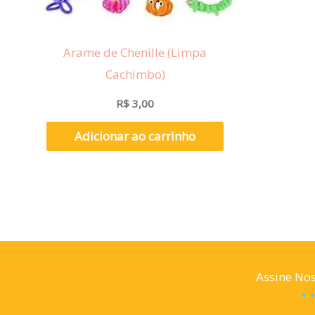
Arame de Chenille (Limpa
Cachimbo)
R$
3,00
Adicionar ao carrinho
Assine Nos