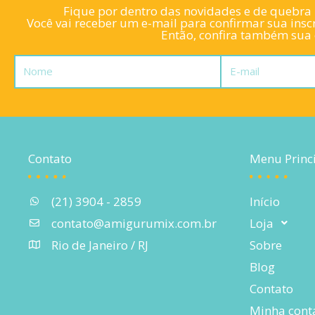
Fique por dentro das novidades e de quebra l
Você vai receber um e-mail para confirmar sua inscr
Então, confira também sua c
Nome
E-
mail
Contato
Menu Princ
(21) 3904 - 2859
Início
contato@amigurumix.com.br
Loja
Rio de Janeiro / RJ
Sobre
Blog
Contato
Minha cont