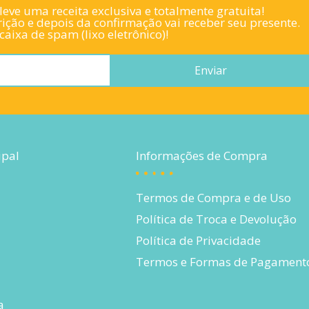
eve uma receita exclusiva e totalmente gratuita!
ição e depois da confirmação vai receber seu presente.
aixa de spam (lixo eletrônico)!
Enviar
ipal
Informações de Compra
Termos de Compra e de Uso
Política de Troca e Devolução
Política de Privacidade
Termos e Formas de Pagament
a