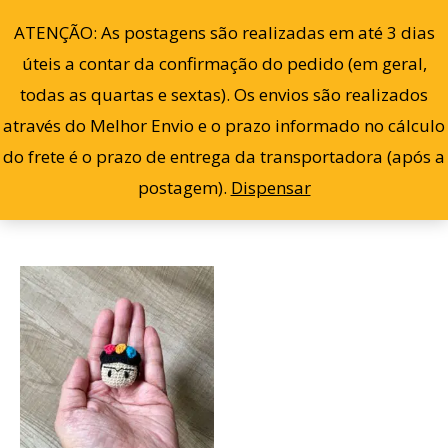
Ir
0
ATENÇÃO: As postagens são realizadas em até 3 dias
para
úteis a contar da confirmação do pedido (em geral,
o
todas as quartas e sextas). Os envios são realizados
conteúdo
através do Melhor Envio e o prazo informado no cálculo
Filter
Exibindo um único resultado
do frete é o prazo de entrega da transportadora (após a
postagem).
Dispensar