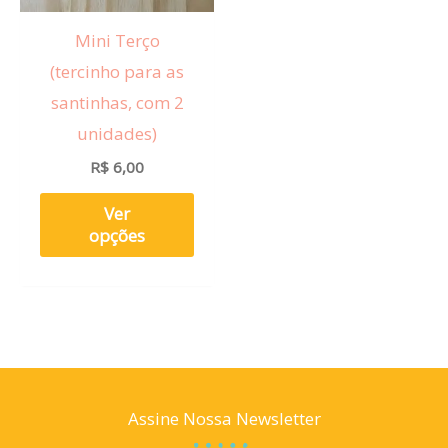
opções
Mini Terço
podem
(tercinho para as
ser
santinhas, com 2
escolhidas
unidades)
na
R$
6,00
página
do
Ver
produto
opções
Assine Nossa Newsletter