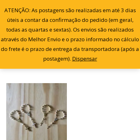
Ir
0
ATENÇÃO: As postagens são realizadas em até 3 dias
para
úteis a contar da confirmação do pedido (em geral,
o
todas as quartas e sextas). Os envios são realizados
conteúdo
através do Melhor Envio e o prazo informado no cálculo
Filter
Exibindo um único resultado
do frete é o prazo de entrega da transportadora (após a
postagem).
Dispensar
Este
produto
tem
várias
variantes.
As