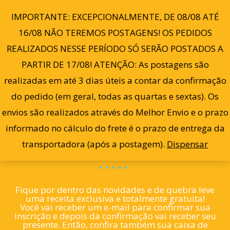
Ir
0
IMPORTANTE: EXCEPCIONALMENTE, DE 08/08 ATÉ
para
16/08 NÃO TEREMOS POSTAGENS! OS PEDIDOS
o
REALIZADOS NESSE PERÍODO SÓ SERÃO POSTADOS A
conteúdo
PARTIR DE 17/08! ATENÇÃO: As postagens são
Nenhum produto foi encontrado para
realizadas em até 3 dias úteis a contar da confirmação
a sua seleção.
do pedido (em geral, todas as quartas e sextas). Os
envios são realizados através do Melhor Envio e o prazo
informado no cálculo do frete é o prazo de entrega da
transportadora (após a postagem).
Dispensar
Assine Nossa Newsletter
Fique por dentro das novidades e de quebra leve
uma receita exclusiva e totalmente gratuita!
Você vai receber um e-mail para confirmar sua
inscrição e depois da confirmação vai receber seu
presente. Então, confira também sua caixa de