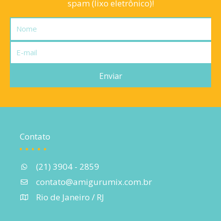
spam (lixo eletrônico)!
Nome
E-
mail
Enviar
Contato
(21) 3904 - 2859
contato@amigurumix.com.br
Rio de Janeiro / RJ