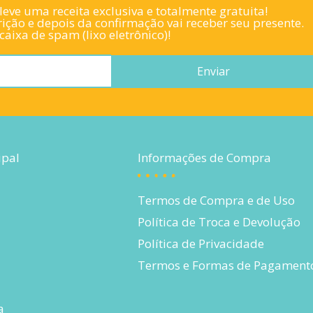
eve uma receita exclusiva e totalmente gratuita!
ição e depois da confirmação vai receber seu presente.
aixa de spam (lixo eletrônico)!
Enviar
ipal
Informações de Compra
Termos de Compra e de Uso
Política de Troca e Devolução
Política de Privacidade
Termos e Formas de Pagament
a