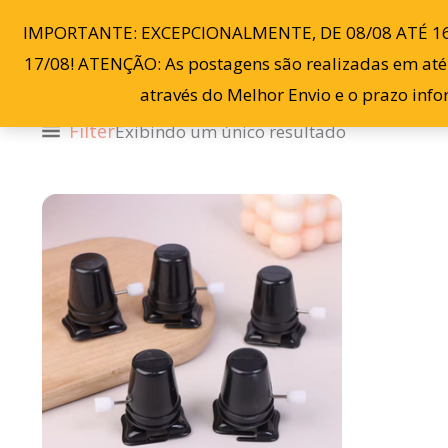
Ir
IMPORTANTE: EXCEPCIONALMENTE, DE 08/08 ATÉ 1
para
17/08! ATENÇÃO: As postagens são realizadas em até 3
o
através do Melhor Envio e o prazo inf
conteúdo
Filter
Exibindo um único resultado
Este
produto
tem
várias
variantes.
As
opções
podem