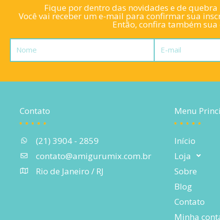
Fique por dentro das novidades e de quebra l
Você vai receber um e-mail para confirmar sua inscr
Então, confira também sua c
Nome
E-
mail
Contato
Menu Princ
(21) 3904 - 2859
Início
contato@amigurumix.com.br
Loja
Rio de Janeiro / RJ
Sobre
Blog
Contato
Minha cont