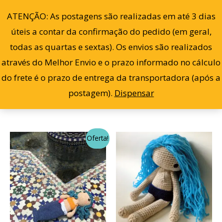
Cl
Ir
po
0
ATENÇÃO: As postagens são realizadas em até 3 dias
ma
para
re
úteis a contar da confirmação do pedido (em geral,
o
todas as quartas e sextas). Os envios são realizados
conteúdo
através do Melhor Envio e o prazo informado no cálculo
Filter
Mostrando todos os 3 resultados
do frete é o prazo de entrega da transportadora (após a
postagem).
Dispensar
O
O
Oferta!
preço
preço
original
atual
era:
é:
R$ 25,00.
R$ 22,00.