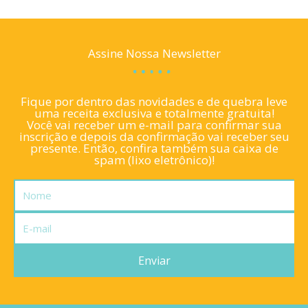
Assine Nossa Newsletter
Fique por dentro das novidades e de quebra leve
uma receita exclusiva e totalmente gratuita!
Você vai receber um e-mail para confirmar sua
inscrição e depois da confirmação vai receber seu
presente. Então, confira também sua caixa de
spam (lixo eletrônico)!
Nome
E-
mail
Enviar