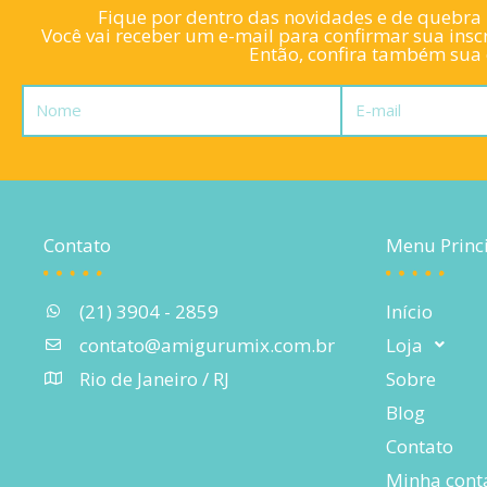
Fique por dentro das novidades e de quebra l
Você vai receber um e-mail para confirmar sua inscr
Então, confira também sua c
Nome
E-
mail
Contato
Menu Princ
(21) 3904 - 2859
Início
contato@amigurumix.com.br
Loja
Rio de Janeiro / RJ
Sobre
Blog
Contato
Minha cont