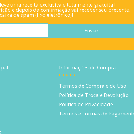
eve uma receita exclusiva e totalmente gratuita!
ição e depois da confirmação vai receber seu presente.
aixa de spam (lixo eletrônico)!
Enviar
ipal
Informações de Compra
Termos de Compra e de Uso
Política de Troca e Devolução
Política de Privacidade
Termos e Formas de Pagament
a