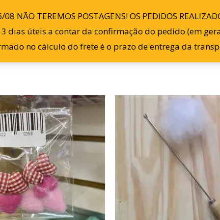
do
6/08 NÃO TEREMOS POSTAGENS! OS PEDIDOS REALIZADO
Início
Loja
Sobre
 dias úteis a contar da confirmação do pedido (em geral,
ormado no cálculo do frete é o prazo de entrega da tran