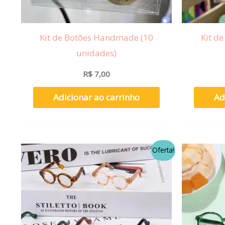
Kit de Botões Handmade (10
Kit de
unidades)
R$
7,00
Adicionar ao carrinho
Ad
O
O
Este
Oferta!
preço
preço
produto
original
atual
era:
é:
tem
R$ 20,00.
R$ 15,00.
várias
variantes.