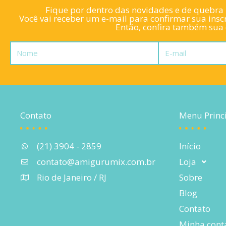
Fique por dentro das novidades e de quebra l
Você vai receber um e-mail para confirmar sua inscr
Então, confira também sua c
Nome
E-
mail
Contato
Menu Princ
(21) 3904 - 2859
Início
contato@amigurumix.com.br
Loja
Rio de Janeiro / RJ
Sobre
Blog
Contato
Minha cont