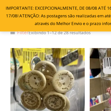
Classifica
Ir
por
IMPORTANTE: EXCEPCIONALMENTE, DE 08/08 ATÉ 1
mais
para
recente
17/08! ATENÇÃO: As postagens são realizadas em até 3
o
através do Melhor Envio e o prazo inf
conteúdo
Filter
Exibindo 1–12 de 28 resultados