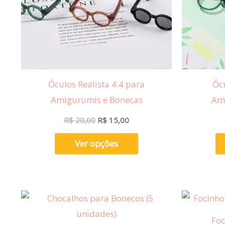
As
opções
podem
ser
escolhidas
na
Óculos Realista 4.4 para
Ócu
página
Amigurumis e Bonecas
Ami
do
R$
20,00
R$
15,00
produto
Ver opções
Foc