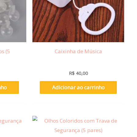
s (5
Caixinha de Música
R$
40,00
nho
Adicionar ao carrinho
Faixa
Este
Este
de
produto
produto
preço:
R$ 6,00