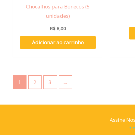
Chocalhos para Bonecos (5
unidades)
R$
8,00
Adicionar ao carrinho
1
2
3
→
Assine Nos