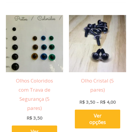
Faixa
Este
Este
de
produto
prod
preço:
R$ 3,50
tem
tem
através
R$ 4,00
várias
vária
variantes.
varia
As
As
opções
opçõ
Olhos Coloridos
Olho Cristal (5
podem
pod
com Trava de
pares)
ser
ser
Segurança (5
escolhidas
esco
R$
3,50
–
R$
4,00
pares)
na
na
Ver
R$
3,50
página
pági
opções
do
do
Ver