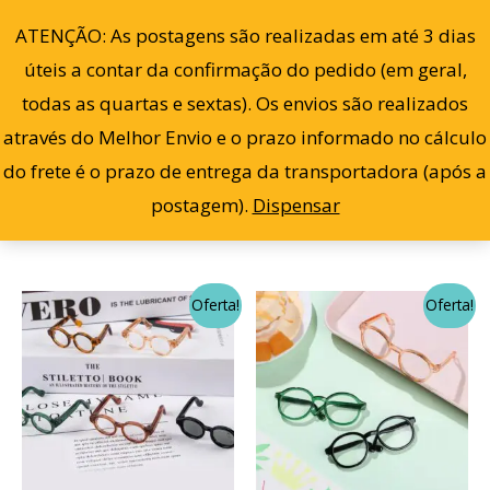
Cl
Ir
po
0
ATENÇÃO: As postagens são realizadas em até 3 dias
ma
para
re
úteis a contar da confirmação do pedido (em geral,
o
todas as quartas e sextas). Os envios são realizados
conteúdo
através do Melhor Envio e o prazo informado no cálculo
Filter
Exibindo 1–12 de 30 resultados
do frete é o prazo de entrega da transportadora (após a
postagem).
Dispensar
O
O
O
O
Este
Este
Oferta!
Oferta!
preço
preço
preço
preço
produto
prod
original
atual
original
atual
era:
é:
era:
é:
tem
tem
R$ 20,00.
R$ 15,00.
R$ 20,00.
R$ 15,0
várias
vária
variantes.
varia
As
As