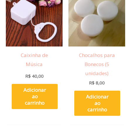
Caixinha de
Chocalhos para
Música
Bonecos (5
unidades)
R$
40,00
R$
8,00
Adicionar
ao
Adicionar
carrinho
ao
carrinho