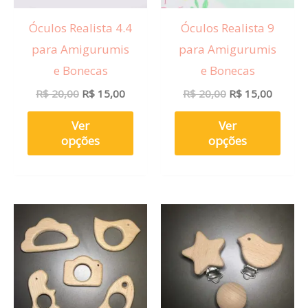
opções
opçõ
Óculos Realista 4.4
Óculos Realista 9
podem
pod
para Amigurumis
para Amigurumis
ser
ser
e Bonecas
e Bonecas
escolhidas
esco
R$
20,00
R$
15,00
R$
20,00
R$
15,00
na
na
página
pági
Ver
Ver
do
do
opções
opções
produto
prod
Este
Este
produto
prod
tem
tem
várias
vária
variantes.
varia