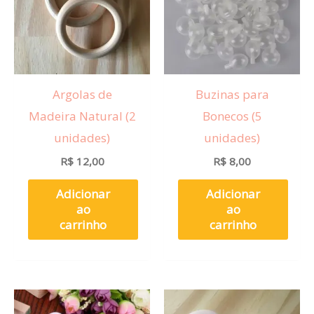
Argolas de
Buzinas para
Madeira Natural (2
Bonecos (5
unidades)
unidades)
R$
12,00
R$
8,00
Adicionar
Adicionar
ao
ao
carrinho
carrinho