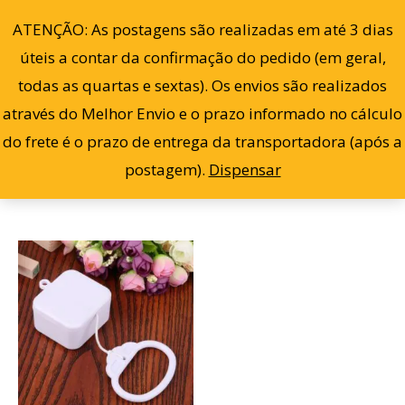
Ir
0
ATENÇÃO: As postagens são realizadas em até 3 dias
para
úteis a contar da confirmação do pedido (em geral,
o
todas as quartas e sextas). Os envios são realizados
conteúdo
através do Melhor Envio e o prazo informado no cálculo
Filter
Exibindo um único resultado
do frete é o prazo de entrega da transportadora (após a
postagem).
Dispensar