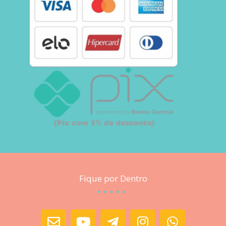
Fique por Dentro
E
Y
T
I
W