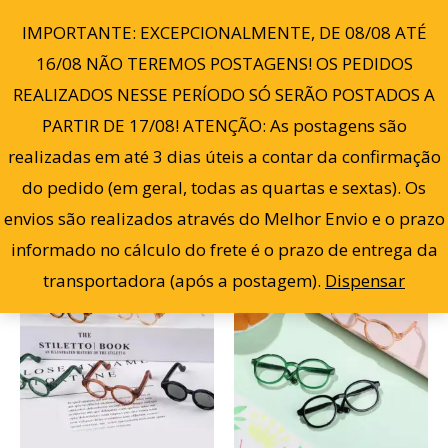
Cl
Ir
po
0
IMPORTANTE: EXCEPCIONALMENTE, DE 08/08 ATÉ
ma
para
re
16/08 NÃO TEREMOS POSTAGENS! OS PEDIDOS
o
REALIZADOS NESSE PERÍODO SÓ SERÃO POSTADOS A
conteúdo
PARTIR DE 17/08! ATENÇÃO: As postagens são
Filter
Mostrando todos os 5 resultados
realizadas em até 3 dias úteis a contar da confirmação
do pedido (em geral, todas as quartas e sextas). Os
envios são realizados através do Melhor Envio e o prazo
informado no cálculo do frete é o prazo de entrega da
O
O
O
O
Este
Este
Oferta!
Oferta!
transportadora (após a postagem).
Dispensar
preço
preço
preço
preço
produto
prod
original
atual
original
atual
era:
é:
era:
é:
tem
tem
R$ 20,00.
R$ 15,00.
R$ 20,00.
R$ 15,0
várias
vária
variantes.
varia
As
As